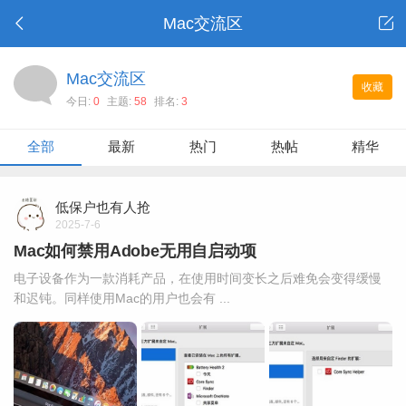
Mac交流区
Mac交流区
收藏
今日:
0
主题:
58
排名:
3
全部
最新
热门
热帖
精华
低保户也有人抢
2025-7-6
Mac如何禁用Adobe无用自启动项
电子设备作为一款消耗产品，在使用时间变长之后难免会变得缓慢
和迟钝。同样使用Mac的用户也会有 ...