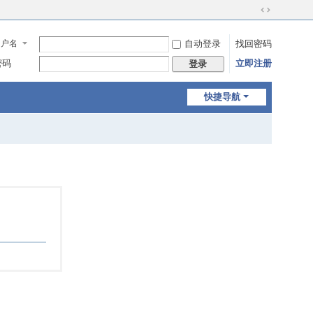
切
换
用户名
自动登录
找回密码
到
宽
密码
立即注册
登录
版
快捷导航