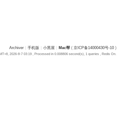
Archiver
|
手机版
|
小黑屋
|
Mac帮
(
京ICP备14000430号-10
)
T+8, 2026-8-7 03:19
, Processed in 0.008806 second(s), 1 queries , Redis On.