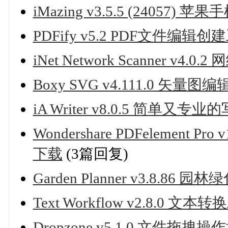
iMazing v3.5.5 (24057)
PDFify v5.2 PDF文件编辑创
iNet Network Scanner v4.
Boxy SVG v4.111.0 矢量
iA Writer v8.0.5 简单又专
Wondershare PDFelement 
下载
(3篇回复)
Garden Planner v3.8.8
Text Workflow v2.8.0 文本
Dropzone v5.1.0 文件拖拽