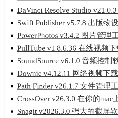
DaVinci Resolve Studio 
Swift Publisher v5.7.8 
PowerPhotos v3.4.2 图片管
PullTube v1.8.6.36 在线视
SoundSource v6.1.0 音频控
Downie v4.12.11 网络视频
Path Finder v26.1.7 文件管理
CrossOver v26.3.0 在你的m
Snagit v2026.3.0 强大的截屏